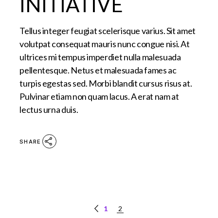
INITIATIVE
Tellus integer feugiat scelerisque varius. Sit amet
volutpat consequat mauris nunc congue nisi. At
ultrices mi tempus imperdiet nulla malesuada
pellentesque. Netus et malesuada fames ac
turpis egestas sed. Morbi blandit cursus risus at.
Pulvinar etiam non quam lacus. A erat nam at
lectus urna duis.
SHARE
1
2